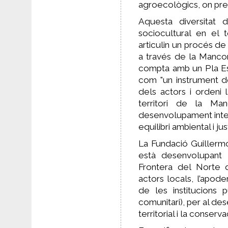
agroecològics, on pre
Aquesta diversitat d
sociocultural en el t
articulin un procés d
a través de la Manco
compta amb un Pla Est
com "un instrument de 
dels actors i ordeni 
territori de la Ma
desenvolupament integ
equilibri ambiental i just
La Fundació Guillerm
està desenvolupant 
Frontera del Norte q
actors locals, l’apod
de les institucions 
comunitari), per al d
territorial i la conserv