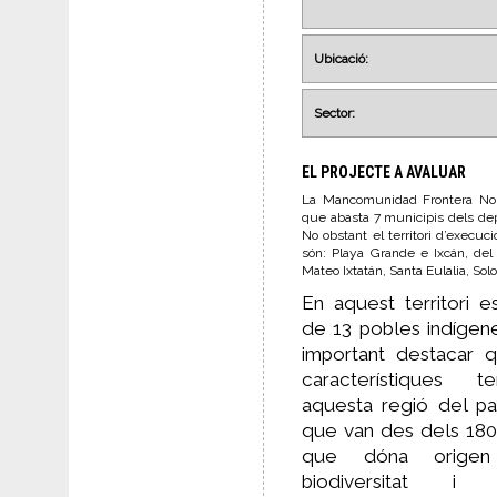
Ubicació:
Sector:
EL PROJECTE A AVALUAR
La Mancomunidad Frontera Nort
que abasta 7 municipis dels d
No obstant el territori d’execuc
són: Playa Grande e Ixcán, del
Mateo Ixtatán, Santa Eulalia, 
En aquest territori 
de 13 pobles indígene
important destacar q
característiques ter
aquesta regió del pa
que van des dels 180 
que dóna orige
biodiversitat i 