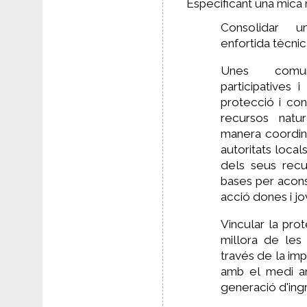
Especificant una mica 
Consolidar una
enfortida tècnic
Unes comuni
participatives
protecció i co
recursos natur
manera coordin
autoritats loca
dels seus recur
bases per acon
acció dones i j
Vincular la pro
millora de les 
través de la im
amb el medi amb
generació d'in