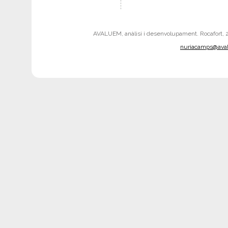
AVALUEM, anàlisi i desenvolupament. Rocafort, 242
nuriacamps@ava