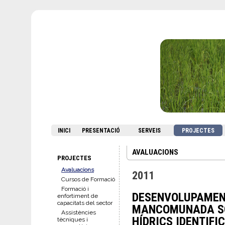
INICI
PRESENTACIÓ
SERVEIS
PROJECTES
AVALUACIONS
PROJECTES
Avaluacions
2011
Cursos de Formació
Formació i
DESENVOLUPAMENT
enfortiment de
capacitats del sector
MANCOMUNADA SOS
Assistències
HÍDRICS IDENTIFI
tècniques i