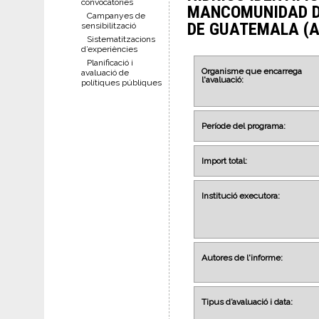
convocatòries
MANCOMUNIDAD DE
Campanyes de
DE GUATEMALA (A
sensibilització
Sistematitzacions
d’experiències
Planificació i
Organisme que encarrega
avaluació de
l'avaluació:
polítiques públiques
Període del programa:
Import total:
Institució executora:
Autores de l'informe:
Tipus d’avaluació i data: