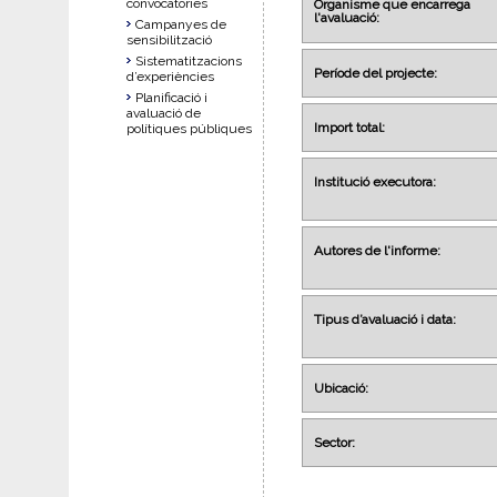
convocatòries
Organisme que encarrega
l'avaluació:
Campanyes de
sensibilització
Sistematitzacions
Període del projecte:
d’experiències
Planificació i
avaluació de
Import total:
polítiques públiques
Institució executora:
Autores de l'informe:
Tipus d’avaluació i data:
Ubicació:
Sector: