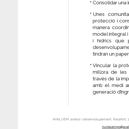
Consolidar una i
Unes comunitat
protecció i con
manera coordin
model integral 
i hídrics que
desenvolupame
tindran un pape
Vincular la pro
millora de les 
través de la im
amb el medi amb
generació d’ing
AVALUEM, anàlisi i desenvolupament. Rocafort, 242
nuriacamps@ava