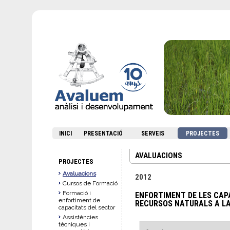
INICI
PRESENTACIÓ
SERVEIS
PROJECTES
AVALUACIONS
PROJECTES
Avaluacions
2012
Cursos de Formació
Formació i
ENFORTIMENT DE LES CAPA
enfortiment de
RECURSOS NATURALS A L
capacitats del sector
Assistències
tècniques i