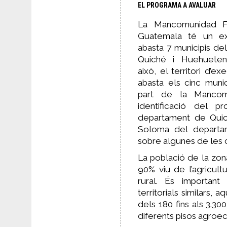
EL PROGRAMA A AVALUAR
La Mancomunidad F
Guatemala té un ext
abasta 7 municipis d
Quiché i Huehueten
això, el territori d’e
abasta els cinc muni
part de la Mancom
identificació del pr
departament de Quiché
Soloma del departa
sobre algunes de les c
La població de la zon
90% viu de l’agricult
rural. És important
territorials similars,
dels 180 fins als 3.30
diferents pisos agroec