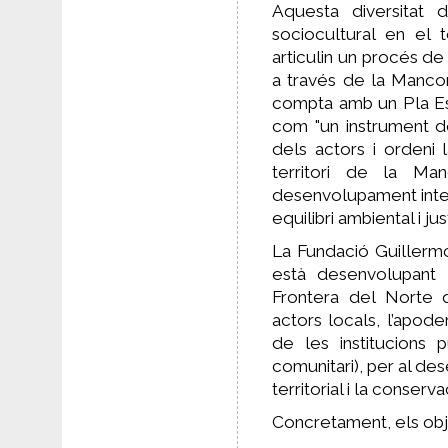
Aquesta diversitat d
sociocultural en el t
articulin un procés d
a través de la Manco
compta amb un Pla Est
com "un instrument de 
dels actors i ordeni 
territori de la Ma
desenvolupament integ
equilibri ambiental i just
La Fundació Guillerm
està desenvolupant 
Frontera del Norte q
actors locals, l’apod
de les institucions 
comunitari), per al d
territorial i la conserv
Concretament, els obj