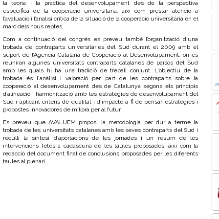
la teoria i la pràctica del desenvolupament des de la perspectiva
específica de la cooperació universitària, així com prestar atenció a
l’avaluació i l’anàlisi crítica de la situació de la cooperació universitària en el
marc dels nous reptes.
Com a continuació del congrés es preveu també l’organització d'una
trobada de contraparts universitàries del Sud durant el 2009 amb el
suport de l’Agència Catalana de Cooperació al Desenvolupament, on es
reuniran algunes universitats contraparts catalanes de països del Sud
amb les quals hi ha una tradició de treball conjunt. L'objectiu de la
trobada és l'anàlisi i valoració per part de les contraparts sobre la
cooperació al desenvolupament des de Catalunya segons els principis
d’alineació i harmonització amb les estratègies de desenvolupament del
Sud i aplicant criteris de qualitat i d’impacte a fi de pensar estratègies i
propostes innovadores de millora per al futur.
Es preveu que AVALUEM proposi la metodologia per dur a terme la
trobada de les universitats catalanes amb les seves contraparts del Sud i
reculli la síntesi d’aportacions de les jornades i un resum de les
intervencions fetes a cadascuna de les taules proposades, així com la
redacció del document final de conclusions proposades per les diferents
taules al plenari.