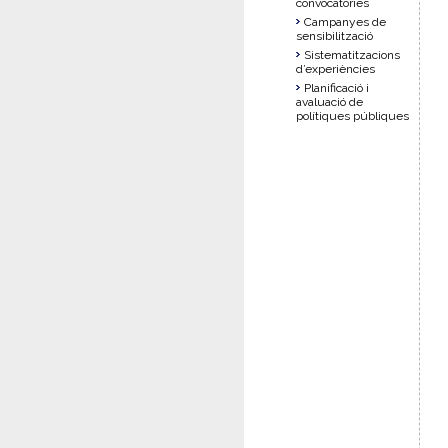
convocatòries
Campanyes de
sensibilització
Sistematitzacions
d’experiències
Planificació i
avaluació de
polítiques públiques