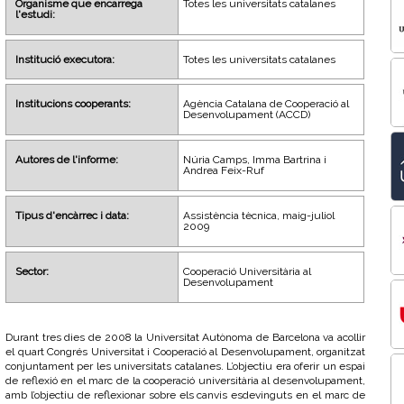
Organisme que encarrega
Totes les universitats catalanes
l'estudi:
Institució executora:
Totes les universitats catalanes
Institucions cooperants:
Agència Catalana de Cooperació al
Desenvolupament (ACCD)
Autores de l'informe:
Núria Camps, Imma Bartrina i
Andrea Feix-Ruf
Tipus d'encàrrec i data:
Assistència tècnica, maig-juliol
2009
Sector:
Cooperació Universitària al
Desenvolupament
Durant tres dies de 2008 la Universitat Autònoma de Barcelona va acollir
el quart Congrés Universitat i Cooperació al Desenvolupament, organitzat
conjuntament per les universitats catalanes. L’objectiu era oferir un espai
de reflexió en el marc de la cooperació universitària al desenvolupament,
amb l’objectiu de reflexionar sobre els canvis esdevinguts en el marc de